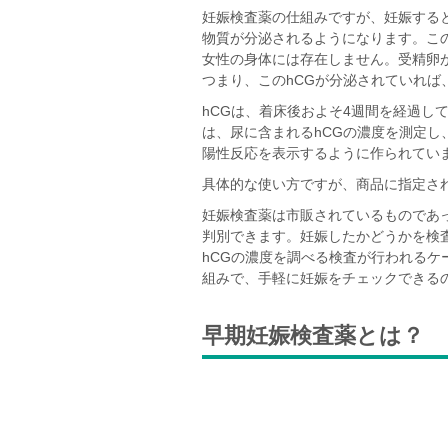
妊娠検査薬の仕組みですが、妊娠すると
物質が分泌されるようになります。こ
女性の身体には存在しません。受精卵
つまり、このhCGが分泌されていれば
hCGは、着床後およそ4週間を経過し
は、尿に含まれるhCGの濃度を測定
陽性反応を表示するように作られてい
具体的な使い方ですが、商品に指定さ
妊娠検査薬は市販されているものであっ
判別できます。妊娠したかどうかを検
hCGの濃度を調べる検査が行われる
組みで、手軽に妊娠をチェックできる
早期妊娠検査薬とは？