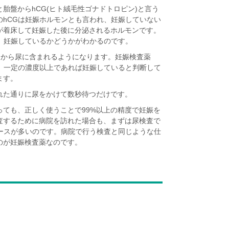
胎盤からhCG(ヒト絨毛性ゴナドトロピン)と言う
のhCGは妊娠ホルモンとも言われ、妊娠していない
が着床して妊娠した後に分泌されるホルモンです。
、妊娠しているかどうかがわかるのです。
てから尿に含まれるようになります。妊娠検査薬
し、一定の濃度以上であれば妊娠していると判断して
ます。
れた通りに尿をかけて数秒待つだけです。
ても、正しく使うことで99%以上の精度で妊娠を
査するために病院を訪れた場合も、まずは尿検査で
ケースが多いのです。病院で行う検査と同じような仕
のが妊娠検査薬なのです。