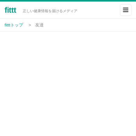
fittt
正しい健康情報を届けるメディア
fitttトップ
友達