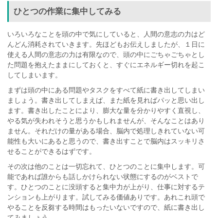
ひとつの作業に集中してみる
いろいろなことを頭の中で気にしていると、人間の意志の力はど
んどん消耗されていきます。先ほどもお伝えしましたが、１日に
使える人間の意志の力は有限なので、頭の中にごちゃごちゃとし
た問題を抱えたままにしておくと、すぐにエネルギー切れを起こ
してしまいます。
まずは頭の中にある問題やタスクをすべて紙に書き出してしまい
ましょう。書き出してしまえば、また紙を見ればパッと思い出し
ます。書き出したことにより、膨大な量を分かりやすく直視し、
やる気が失われそうと思うかもしれませんが、そんなことはあり
ません。それだけの量がある場合、脳内で処理しきれていない可
能性も大いにあると思うので、書き出すことで脳内はスッキリさ
せることができるはずです。
その次は他のことは一切忘れて、ひとつのことに集中します。可
能であれば誰からも話しかけられない状態にするのがベストで
す。ひとつのことに没頭すると集中力が上がり、仕事に対するテ
ンションも上がります。試してみる価値ありです。あれこれ頭で
やることを反芻する時間はもったいないですので、紙に書き出し
てみましょう。