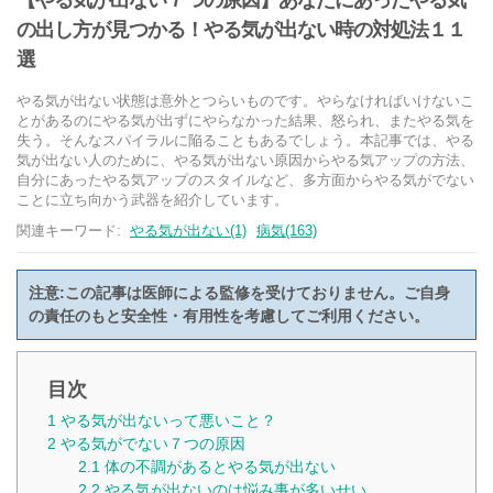
【やる気が出ない７つの原因】あなたにあったやる気
の出し方が見つかる！やる気が出ない時の対処法１１
選
やる気が出ない状態は意外とつらいものです。やらなければいけないこ
とがあるのにやる気が出ずにやらなかった結果、怒られ、またやる気を
失う。そんなスパイラルに陥ることもあるでしょう。本記事では、やる
気が出ない人のために、やる気が出ない原因からやる気アップの方法、
自分にあったやる気アップのスタイルなど、多方面からやる気がでない
ことに立ち向かう武器を紹介しています。
関連キーワード:
やる気が出ない(1)
病気(163)
注意:この記事は医師による監修を受けておりません。ご自身
の責任のもと安全性・有用性を考慮してご利用ください。
目次
1
やる気が出ないって悪いこと？
2
やる気がでない７つの原因
2.1
体の不調があるとやる気が出ない
2.2
やる気が出ないのは悩み事が多いせい