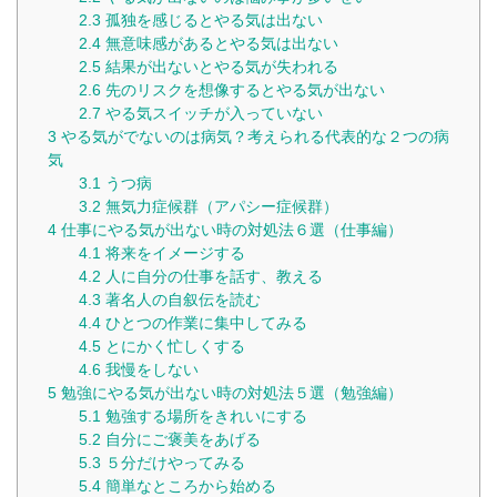
2.3
孤独を感じるとやる気は出ない
2.4
無意味感があるとやる気は出ない
2.5
結果が出ないとやる気が失われる
2.6
先のリスクを想像するとやる気が出ない
2.7
やる気スイッチが入っていない
3
やる気がでないのは病気？考えられる代表的な２つの病
気
3.1
うつ病
3.2
無気力症候群（アパシー症候群）
4
仕事にやる気が出ない時の対処法６選（仕事編）
4.1
将来をイメージする
4.2
人に自分の仕事を話す、教える
4.3
著名人の自叙伝を読む
4.4
ひとつの作業に集中してみる
4.5
とにかく忙しくする
4.6
我慢をしない
5
勉強にやる気が出ない時の対処法５選（勉強編）
5.1
勉強する場所をきれいにする
5.2
自分にご褒美をあげる
5.3
５分だけやってみる
5.4
簡単なところから始める