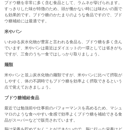
ブドウ糖を非常に多く含む食品として、ラムネが挙げられます。
すっきりした味が特徴のため、頭が働かない時には味わいの面で
も効果的です。ブドウ糖のかたまりのような食品ですので、ブド
ウ糖補給には最適です。
米やパン
いわゆる炭水化物が豊富と言われる食品も、ブドウ糖を多く含ん
でいます、米やパンは最近はダイエットの一環としては省きがち
ですが、三食のうち一食ではしっかり取りましょう。
麺類
米やパンと並ぶ炭水化物の麺類ですが、米やパンに比べて摂取が
しやすく、体の不調時でもブドウ糖を効率よく摂取できるという
点で覚えておきましょう。
ブドウ糖補給食品
最近では勉強前や仕事前のパフォーマンスを高めるため、マシュ
マロのような食べやすい食感で効率よくブドウ糖を補給できる食
品がスーパーなどで販売されています。
脳は栄養を貯めておくことができないので、脳に行った栄養はど