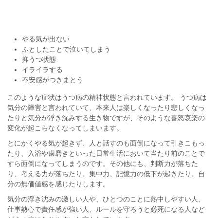
やる気が出ない
ふとしたことで泣いてしまう
抑うつ状態
イライラする
不安感がつきまとう
このような症状はうつ病の精神状態と言われています。 うつ病は
気分の障害と言われていて、本来人は楽しくなったり悲しくなっ
たりと気分が浮き沈みする生き物ですが、そのような喜怒哀楽の
変化が起こらなくなってしまいます。
とにかくやる気が起きず、人と話すのも面倒になって引きこもっ
たり、入浴や歯磨きといった日常生活において当たり前のことで
すら面倒になってしまうのです。その他にも、判断力が落ちた
り、考える力が落ちたり、集中力、記憶力の低下が起きたり、自
分の無価値感を感じたりします。
気分の浮き沈みの激しい人や、ひとつのことに熱中しやすい人、
仕事熱心で責任感が強い人、ルールを守ろうと必死になる人など