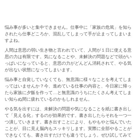
悩み事が多いと集中できません。仕事中に「家族の危篤」を知ら
されたら仕事どころか、混乱してしまって手が止まってしまいま
すよね。
人間は意思の弱い生き物と言われていて、人間が１日に使える意
思の力は有限です。気になることや、未解決の問題などで頭がい
っぱいになっていると、意思の力がどんどん消耗されて、やる気
が出ない状態になってしまいます。
悩み事と自覚していなくても、無意識に様々なことを考えてしま
ってはいませんか？今、進めている仕事の内容と、今日家に帰っ
たら家族に夕飯を作って…と無意識のうちにたくさん考えてしま
い知らぬ間に疲れているのかもしれません。
やる気を出すには、未解決の問題や気になることを紙に書き出し
て「見える化」するのが効果的です。書き出したらそれを一つ一
つ潰していきます。書き出すことにより、もやもやと悩んでいた
ことが、目に見え脳内もスッキリします。実際に全部やることが
できなくても、書き出すだけでも違うでしょう。ぜひ試してみて