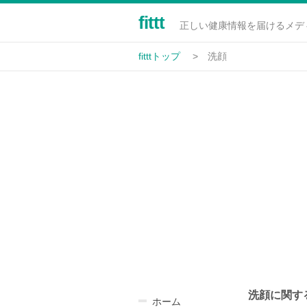
fittt
正しい健康情報を届けるメデ
fitttトップ
洗顔
洗顔に関する
ホーム