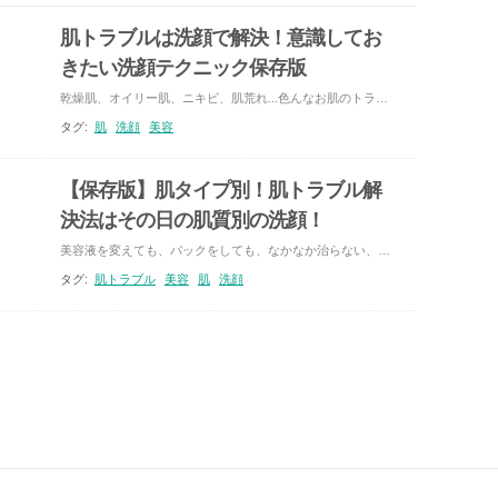
肌トラブルは洗顔で解決！意識してお
きたい洗顔テクニック保存版
乾燥肌、オイリー肌、ニキビ、肌荒れ...色んなお肌のトラブルを根本から解決させるには、洗顔が必要不可欠です。ところが、正しい洗顔の知識を持っていない人たちが多いのが実際のところ。そこで今回は、洗顔の仕方を今一度見直す内容をピックアップしてみたいと思います。
タグ:
肌
洗顔
美容
【保存版】肌タイプ別！肌トラブル解
決法はその日の肌質別の洗顔！
美容液を変えても、パックをしても、なかなか治らない、肌のトラブル…。そんなトラブルを抱えている方、洗顔の方法を見直してみませんか？自分の肌質に合わせた洗顔＋洗顔料を使って、美しく綺麗な肌を手に入れましょう！
タグ:
肌トラブル
美容
肌
洗顔