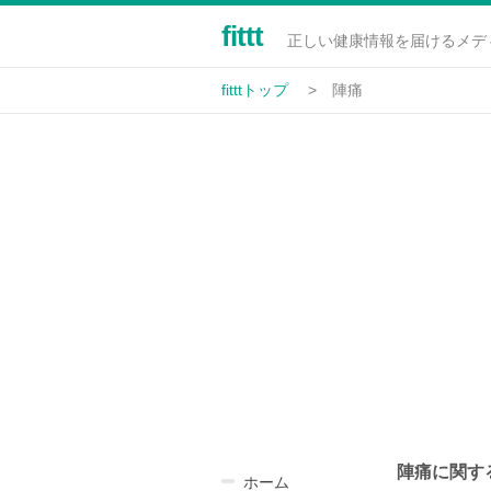
fittt
正しい健康情報を届けるメデ
fitttトップ
陣痛
陣痛に関する
ホーム