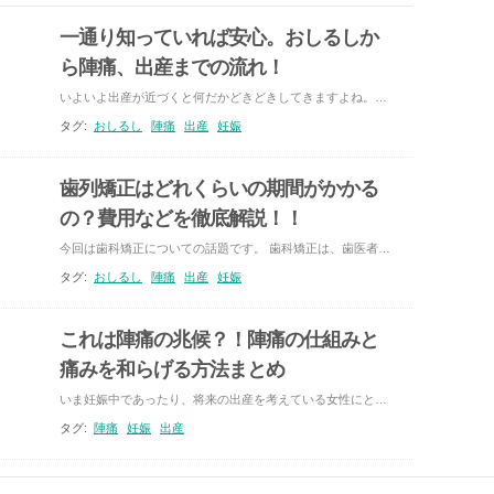
一通り知っていれば安心。おしるしか
ら陣痛、出産までの流れ！
いよいよ出産が近づくと何だかどきどきしてきますよね。そんなときは出産の一連の流れをイメージトレーニングしておくと安心です。おしるしから陣痛、出産に至るまでの流れと注意しておきたいポイントについてご紹介します。
タグ:
おしるし
陣痛
出産
妊娠
歯列矯正はどれくらいの期間がかかる
の？費用などを徹底解説！！
今回は歯科矯正についての話題です。 歯科矯正は、歯医者さんの中でもメジャーなコースとなっており、希望している患者さんも多いコースとなっています。しかし、私たちの身の回りでは、歯科矯正している人にはあまり 出くわさないですよね。そこで、歯科矯正はどのようなロジックなのか？について焦点を当ててみたいと思います。
タグ:
おしるし
陣痛
出産
妊娠
これは陣痛の兆候？！陣痛の仕組みと
痛みを和らげる方法まとめ
いま妊娠中であったり、将来の出産を考えている女性にとって、出産時の陣痛は気になりますよね。その痛みの激しさなどが様々な形で語られるため、不安に感じている方は多いはずです。そこで本記事は陣痛の仕組みやその痛みへの対処方法について詳しく伝えることで、間違った理解や余計な不安を感じず安心して出産に望めるように、陣痛について詳しく解説します。
タグ:
陣痛
妊娠
出産