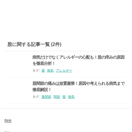
股に関する記事一覧 (2件)
病気だけでなくアレルギーの心配も！股の痒みの原因
を徹底分析！
タグ:
股
病気
アレルギー
股関節の痛みは放置厳禁！原因や考えられる病気まで
徹底解説！
タグ:
股関節
関節
股
病気
fittt