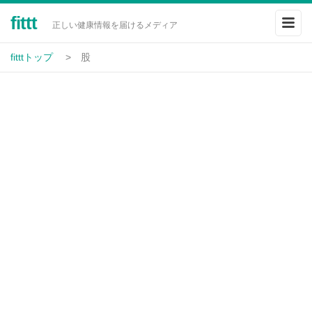
fittt
正しい健康情報を届けるメディア
fitttトップ
股