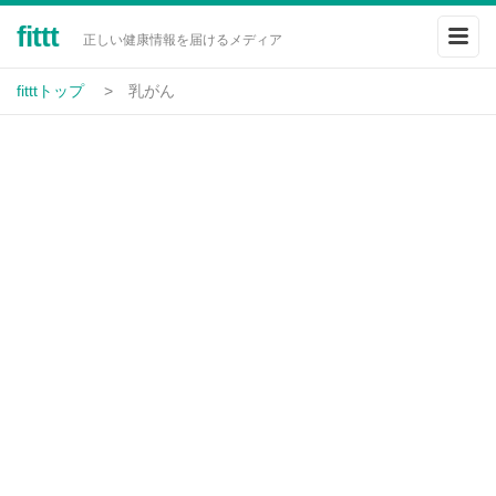
fittt
正しい健康情報を届けるメディア
fitttトップ
乳がん