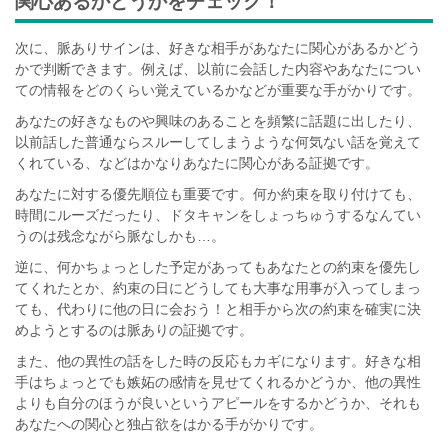
関心あるかどうかをチェック！
次に、脈ありサインは、好きな相手があなたに関心があるかどう
かで判断できます。例えば、以前に会話した内容やあなたについ
ての情報をどのくらい覚えているかなどが重要な手がかりです。
あなたの好きなものや興味のあることを頻繁に話題に出したり、
以前話した普通ならスルーしてしまうような何気ない話を覚えて
くれている、などはかなりあなたに関心がある証拠です。
あなたに対する優先順位も重要です。何か約束を取り付けても、
時間にルーズだったり、ドタキャンをしょっちゅうするなんてい
うのは残念ながら脈なしかも…。
逆に、何かちょっとした予定があってもあなたとの約束を優先し
てくれたとか、約束の日にどうしても大事な用事が入ってしまっ
ても、代わりに他の日に会おう！と相手から次の約束を確実に決
めようとするのは脈ありの証拠です。
また、他の異性の話をした時の反応もカギになります。好きな相
手はちょっとでも嫉妬の感情を見せてくれるかどうか、他の異性
よりも自分のほうが良いというアピールをするかどうか、それも
あなたへの関心と独占欲をはかる手がかりです。