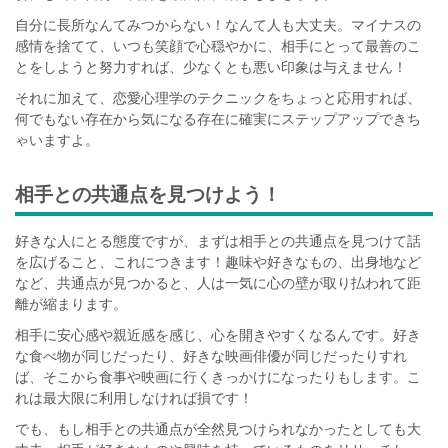
自分に長所なんてみつからない！なんて人も大丈夫。マイナスの
感情を捨てて、いつも笑顔で心穏やかに、相手にとって最善のこ
とをしようと努力すれば、少なくとも悪い印象は与えません！
それに加えて、恋愛心理学のテクニックをちょっと応用すれば、
何でもない存在から気になる存在に確実にステップアップできち
ゃいますよ。
相手との共通点を見つけよう！
好きな人にとる態度ですが、まずは相手との共通点を見つけて話
を広げること、これにつきます！趣味や好きなもの、出身地など
など、共通点が見つかると、人は一気に心の壁が取り払われて距
離が縮まります。
相手に安心感や親近感を感じ、心を開きやすくなるんです。好き
な食べ物が同じだったり、好きな映画俳優が同じだったりすれ
ば、そこから食事や映画に行くきっかけになったりもします。こ
れは最大限に利用しなければ損です！
でも、もし相手との共通点が全然見つけられなかったとしても大