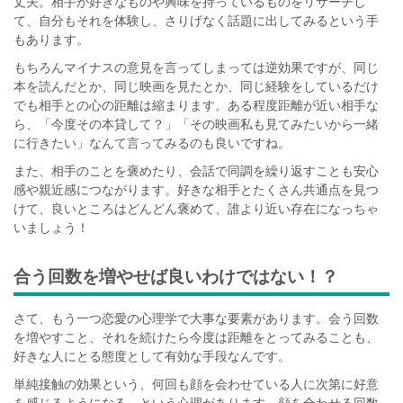
丈夫。相手が好きなものや興味を持っているものをリサーチし
て、自分もそれを体験し、さりげなく話題に出してみるという手
もあります。
もちろんマイナスの意見を言ってしまっては逆効果ですが、同じ
本を読んだとか、同じ映画を見たとか、同じ経験をしているだけ
でも相手との心の距離は縮まります。ある程度距離が近い相手な
ら、「今度その本貸して？」「その映画私も見てみたいから一緒
に行きたい」なんて言ってみるのも良いですね。
また、相手のことを褒めたり、会話で同調を繰り返すことも安心
感や親近感につながります。好きな相手とたくさん共通点を見つ
けて、良いところはどんどん褒めて、誰より近い存在になっちゃ
いましょう！
合う回数を増やせば良いわけではない！？
さて、もう一つ恋愛の心理学で大事な要素があります。会う回数
を増やすこと、それを続けたら今度は距離をとってみることも、
好きな人にとる態度として有効な手段なんです。
単純接触の効果という、何回も顔を会わせている人に次第に好意
を感じるようになる、という心理があります。顔を合わせる回数