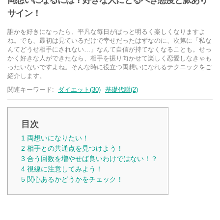
両想いになるには？好きな人にとるべき態度と脈あり
サイン！
誰かを好きになったら、平凡な毎日がぱっと明るく楽しくなりますよ
ね。でも、最初は見ているだけで幸せだったはずなのに、次第に「私な
んてどうせ相手にされない…」なんて自信が持てなくなることも。せっ
かく好きな人ができたなら、相手を振り向かせて楽しく恋愛しなきゃも
ったいないですよね。そんな時に役立つ両想いになれるテクニックをご
紹介します。
関連キーワード:
ダイエット(30)
基礎代謝(2)
目次
1
両想いになりたい！
2
相手との共通点を見つけよう！
3
合う回数を増やせば良いわけではない！？
4
視線に注意してみよう！
5
関心あるかどうかをチェック！