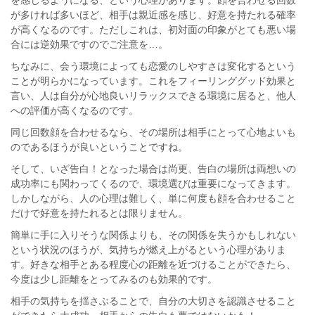
が多ければ多いほど、相手は親近感を感じ、好意を持たれる確率
が高くなるのです。ただしこれは、初対面の印象がとても悪い場
合には逆効果ですのでご注意を…。
ちなみに、会う環境によっても恋愛のしやすさは変化するという
ことが明らかになっています。これをフィーリンググッド効果と
言い、人は自分が心地良いリラックスできる環境に居ると、他人
への評価が高くなるのです。
同じ回数顔を合わせるなら、その場所は相手にとって心地よいも
のであるほうが良いということですね。
そして、いざ告白！となった場合は尚更、告白の場所は両想いの
成功率にも関わってくるので、環境選びは重要になってきます。
しかしながら、人の心理は難しく、単に何度も顔を合わせること
だけで好意を持たれるとは限りません。
簡単に手に入りそうな関係よりも、その関係を失うかもしれない
という状況のほうが、気持ちが燃え上がるという心理がありま
す。好きな相手とある程度心の距離を近づけることができたら、
今度は少し距離をとってみるのも効果的です。
相手の気持ちを揺さぶることで、自分の大切さを認識させること