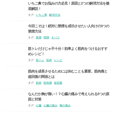
いちご鼻でお悩みの方必見！原因と2つの解消方法を徹
底解説！
タグ:
いちご鼻
解消方法
今回こそは！絶対に禁煙を成功させたい人向けの3つの
禁煙方法
タグ:
禁煙
喫煙
タバコ
筋トレだけじゃ不十分！効率よく筋肉をつけるおすす
めレシピ！
タグ:
筋トレ
筋肉
レシピ
筋肉を成長させるためには休むことも重要。筋肉痛と
超回復の関係とは
タグ:
筋肉
筋肉痛
超回復
なんだか胸が痛い！？心臓の痛みで考えられる5つの原
因と対策
タグ:
心臓
心臓の痛み
胸の痛み